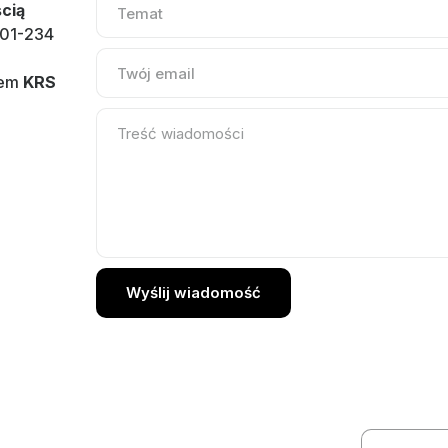
cią
 01-234
rem
KRS
Wyślij wiadomość